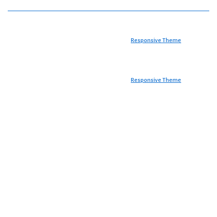
Copyright © 2026
AY DONER
| Powered by
Responsive Theme
Copyright © 2026
AY DONER
| Powered by
Responsive Theme